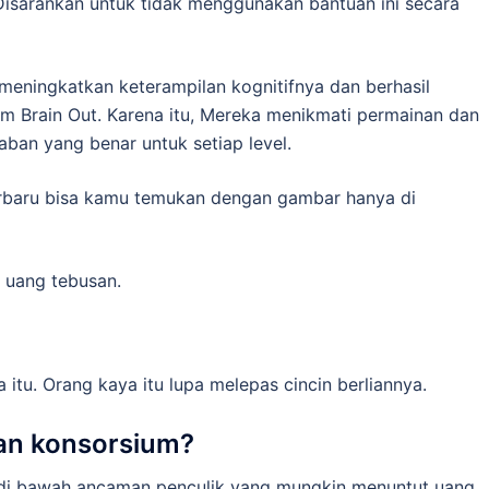
Disarankan untuk tidak menggunakan bantuan ini secara
 meningkatkan keterampilan kognitifnya dan berhasil
m Brain Out. Karena itu, Mereka menikmati permainan dan
an yang benar untuk setiap level.
terbaru bisa kamu temukan dengan gambar hanya di
 uang tebusan.
tua itu. Orang kaya itu lupa melepas cincin berliannya.
an konsorsium?
a di bawah ancaman penculik yang mungkin menuntut uang