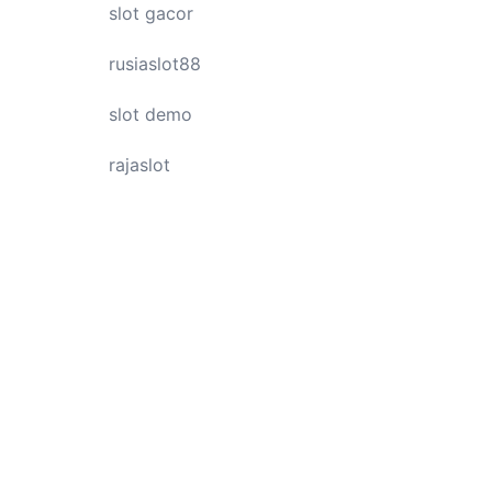
slot gacor
rusiaslot88
slot demo
rajaslot