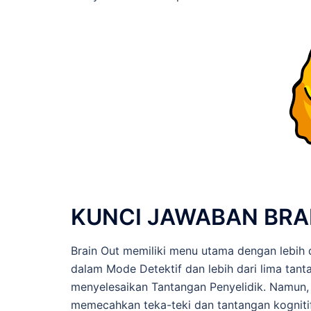
KUNCI JAWABAN BRA
Brain Out memiliki menu utama dengan lebih d
dalam Mode Detektif dan lebih dari lima ta
menyelesaikan Tantangan Penyelidik. Namun
memecahkan teka-teki dan tantangan kognit