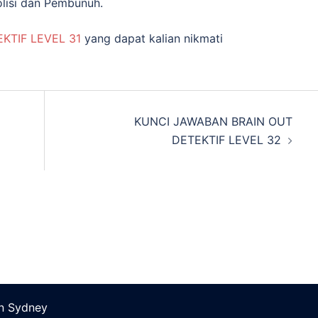
olisi dan Pembunuh.
KTIF LEVEL 31
yang dapat kalian nikmati
KUNCI JAWABAN BRAIN OUT
DETEKTIF LEVEL 32
an
Sydney