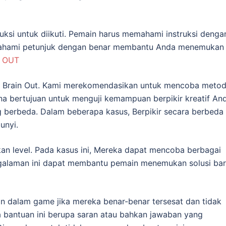
ruksi untuk diikuti. Pemain harus memahami instruksi denga
ahami petunjuk dengan benar membantu Anda menemukan
 OUT
an Brain Out. Kami merekomendasikan untuk mencoba meto
na bertujuan untuk menguji kemampuan berpikir kreatif An
g berbeda. Dalam beberapa kasus, Berpikir secara berbeda
unyi.
an level. Pada kasus ini, Mereka dapat mencoba berbagai
ngalaman ini dapat membantu pemain menemukan solusi ba
 dalam game jika mereka benar-benar tersesat dan tidak
 bantuan ini berupa saran atau bahkan jawaban yang