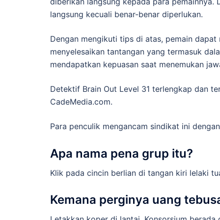
diberikan langsung kepada para pemainnya. 
langsung kecuali benar-benar diperlukan.
Dengan mengikuti tips di atas, pemain dapat
menyelesaikan tantangan yang termasuk dala
mendapatkan kepuasan saat menemukan jawab
Detektif Brain Out Level 31 terlengkap dan 
CadeMedia.com.
Para penculik mengancam sindikat ini dengan
Apa nama pena grup itu?
Klik pada cincin berlian di tangan kiri lelaki 
Kemana perginya uang tebus
Letakkan koper di lantai. Konsorsium berad