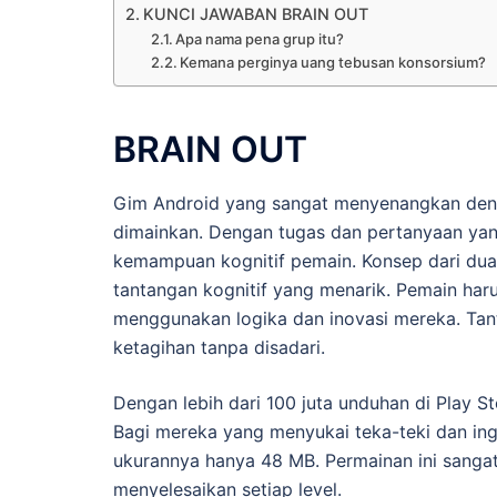
KUNCI JAWABAN BRAIN OUT
Apa nama pena grup itu?
Kemana perginya uang tebusan konsorsium?
BRAIN OUT
Gim Android yang sangat menyenangkan dengan 
dimainkan. Dengan tugas dan pertanyaan yang
kemampuan kognitif pemain. Konsep dari dua
tantangan kognitif yang menarik. Pemain haru
menggunakan logika dan inovasi mereka. Ta
ketagihan tanpa disadari.
Dengan lebih dari 100 juta unduhan di Play S
Bagi mereka yang menyukai teka-teki dan in
ukurannya hanya 48 MB. Permainan ini sangat
menyelesaikan setiap level.