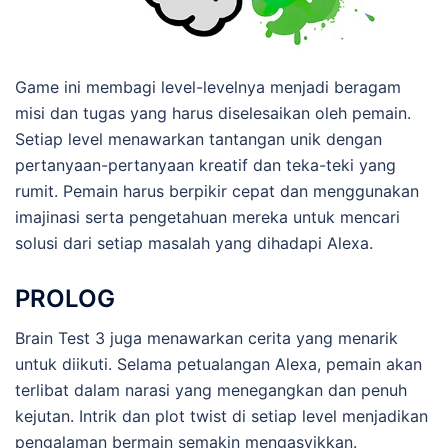
Game ini membagi level-levelnya menjadi beragam
misi dan tugas yang harus diselesaikan oleh pemain.
Setiap level menawarkan tantangan unik dengan
pertanyaan-pertanyaan kreatif dan teka-teki yang
rumit. Pemain harus berpikir cepat dan menggunakan
imajinasi serta pengetahuan mereka untuk mencari
solusi dari setiap masalah yang dihadapi Alexa.
PROLOG
Brain Test 3 juga menawarkan cerita yang menarik
untuk diikuti. Selama petualangan Alexa, pemain akan
terlibat dalam narasi yang menegangkan dan penuh
kejutan. Intrik dan plot twist di setiap level menjadikan
pengalaman bermain semakin mengasyikkan.