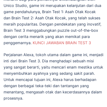
Unico Studio, game ini merupakan kelanjutan dari dua
game pendahulunya, Brain Test 1: Asah Otak Kocak
dan Brain Test 2: Asah Otak Kocak, yang telah sukses
meraih popularitas. Dengan pendekatan yang inovatif,
Brain Test 3 menggabungkan puzzle out-of-the-box
dengan cerita menarik yang akan memikat para
penggemarnya.
KUNCI JAWABAN BRAIN TEST 3
Perjalanan Alexa, tokoh utama dalam game ini, menjadi
inti dari Brain Test 3. Dia menghadapi sebuah misi
yang sangat berarti, yaitu mencari enam mestika untuk
menyembuhkan ayahnya yang sedang sakit parah.
Untuk mencapai tujuan ini, Alexa harus berhadapan
dengan berbagai teka-teki dan tantangan yang
menantang, mengasah otak dan kecerdasannya dalam
prosesnya.