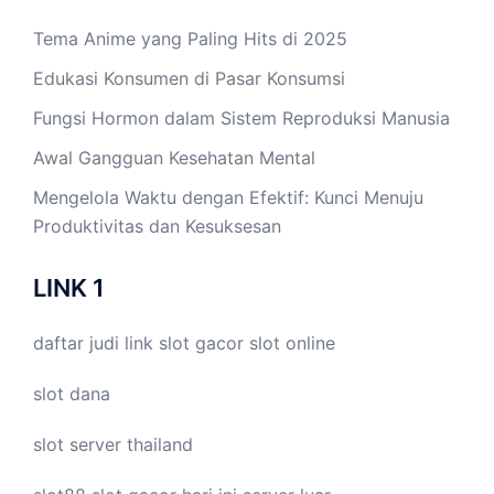
Tema Anime yang Paling Hits di 2025
Edukasi Konsumen di Pasar Konsumsi
Fungsi Hormon dalam Sistem Reproduksi Manusia
Awal Gangguan Kesehatan Mental
Mengelola Waktu dengan Efektif: Kunci Menuju
Produktivitas dan Kesuksesan
LINK 1
daftar judi link
slot gacor
slot online
slot dana
slot server thailand