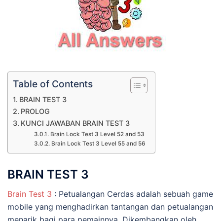
Table of Contents
BRAIN TEST 3
PROLOG
KUNCI JAWABAN BRAIN TEST 3
Brain Lock Test 3 Level 52 and 53
Brain Lock Test 3 Level 55 and 56
BRAIN TEST 3
Brain Test 3
: Petualangan Cerdas adalah sebuah game
mobile yang menghadirkan tantangan dan petualangan
menarik bagi para pemainnya. Dikembangkan oleh