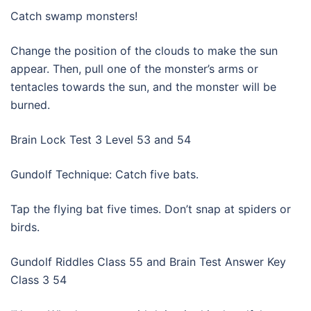
Catch swamp monsters!
Change the position of the clouds to make the sun
appear. Then, pull one of the monster’s arms or
tentacles towards the sun, and the monster will be
burned.
Brain Lock Test 3 Level 53 and 54
Gundolf Technique: Catch five bats.
Tap the flying bat five times. Don’t snap at spiders or
birds.
Gundolf Riddles Class 55 and Brain Test Answer Key
Class 3 54