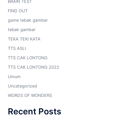
BRAIN TEST
FIND OUT
game tebak gambar
tebak gambar
TEKA TEKI KATA
TTS ASLI
TTS CAK LONTONG
TTS CAK LONTONG 2022
Umum
Uncategorized
WORDS OF WONDERS
Recent Posts