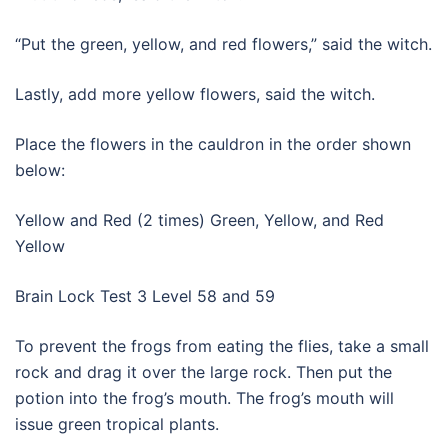
“Put the green, yellow, and red flowers,” said the witch.
Lastly, add more yellow flowers, said the witch.
Place the flowers in the cauldron in the order shown
below:
Yellow and Red (2 times) Green, Yellow, and Red
Yellow
Brain Lock Test 3 Level 58 and 59
To prevent the frogs from eating the flies, take a small
rock and drag it over the large rock. Then put the
potion into the frog’s mouth. The frog’s mouth will
issue green tropical plants.