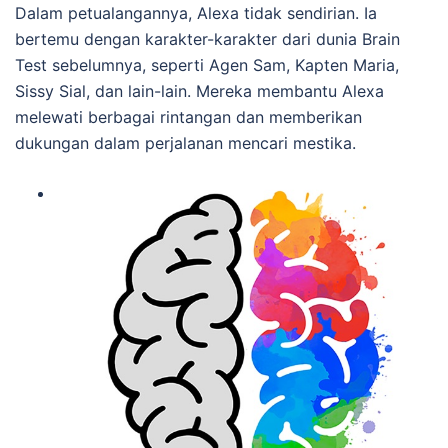
Dalam petualangannya, Alexa tidak sendirian. Ia
bertemu dengan karakter-karakter dari dunia Brain
Test sebelumnya, seperti Agen Sam, Kapten Maria,
Sissy Sial, dan lain-lain. Mereka membantu Alexa
melewati berbagai rintangan dan memberikan
dukungan dalam perjalanan mencari mestika.