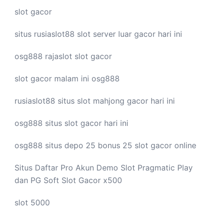
slot gacor
situs rusiaslot88
slot server luar
gacor hari ini
osg888
rajaslot
slot gacor
slot gacor malam ini
osg888
rusiaslot88 situs
slot mahjong
gacor hari ini
osg888 situs
slot gacor
hari ini
osg888 situs depo 25 bonus 25
slot gacor
online
Situs Daftar Pro
Akun Demo Slot
Pragmatic Play
dan PG Soft Slot Gacor x500
slot 5000