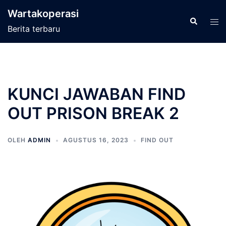
Langsung
Wartakoperasi
ke
Cari
Men
Berita terbaru
isi
tog
KUNCI JAWABAN FIND
OUT PRISON BREAK 2
OLEH
ADMIN
AGUSTUS 16, 2023
FIND OUT