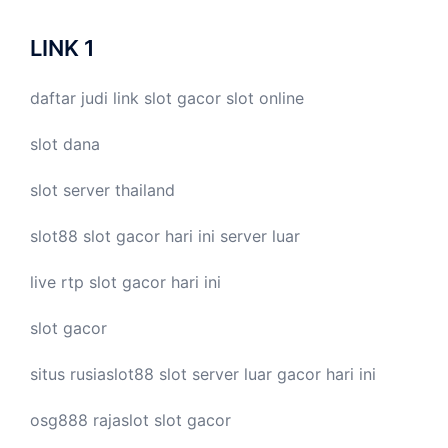
LINK 1
daftar judi link
slot gacor
slot online
slot dana
slot server thailand
slot88
slot gacor hari ini
server luar
live
rtp slot
gacor hari ini
slot gacor
situs rusiaslot88
slot server luar
gacor hari ini
osg888
rajaslot
slot gacor