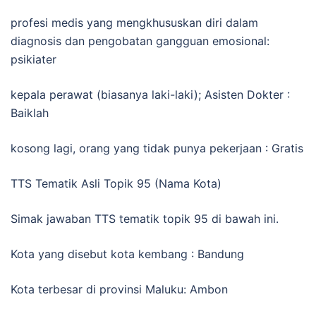
profesi medis yang mengkhususkan diri dalam
diagnosis dan pengobatan gangguan emosional:
psikiater
kepala perawat (biasanya laki-laki); Asisten Dokter :
Baiklah
kosong lagi, orang yang tidak punya pekerjaan : Gratis
TTS Tematik Asli Topik 95 (Nama Kota)
Simak jawaban TTS tematik topik 95 di bawah ini.
Kota yang disebut kota kembang : Bandung
Kota terbesar di provinsi Maluku: Ambon