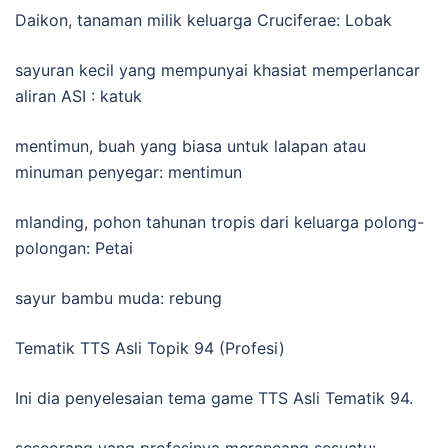
Daikon, tanaman milik keluarga Cruciferae: Lobak
sayuran kecil yang mempunyai khasiat memperlancar
aliran ASI : katuk
mentimun, buah yang biasa untuk lalapan atau
minuman penyegar: mentimun
mlanding, pohon tahunan tropis dari keluarga polong-
polongan: Petai
sayur bambu muda: rebung
Tematik TTS Asli Topik 94 (Profesi)
Ini dia penyelesaian tema game TTS Asli Tematik 94.
seseorang yang profesinya merancang sesuatu: