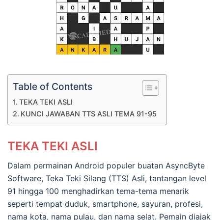
Table of Contents
TEKA TEKI ASLI
KUNCI JAWABAN TTS ASLI TEMA 91-95
TEKA TEKI ASLI
Dalam permainan Android populer buatan AsyncByte
Software, Teka Teki Silang (TTS) Asli, tantangan level
91 hingga 100 menghadirkan tema-tema menarik
seperti tempat duduk, smartphone, sayuran, profesi,
nama kota, nama pulau, dan nama selat. Pemain diajak