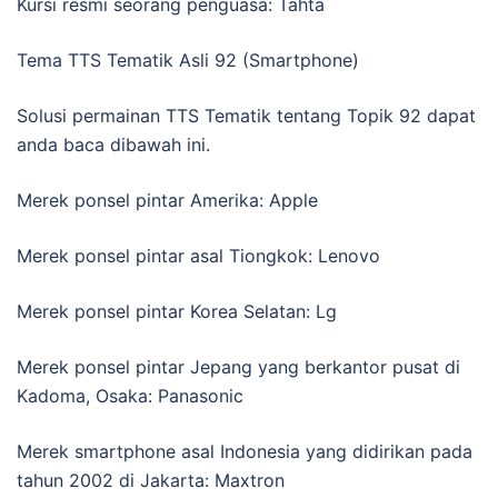
Kursi resmi seorang penguasa: Tahta
Tema TTS Tematik Asli 92 (Smartphone)
Solusi permainan TTS Tematik tentang Topik 92 dapat
anda baca dibawah ini.
Merek ponsel pintar Amerika: Apple
Merek ponsel pintar asal Tiongkok: Lenovo
Merek ponsel pintar Korea Selatan: Lg
Merek ponsel pintar Jepang yang berkantor pusat di
Kadoma, Osaka: Panasonic
Merek smartphone asal Indonesia yang didirikan pada
tahun 2002 di Jakarta: Maxtron