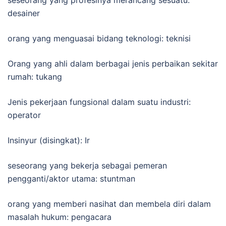
desainer
orang yang menguasai bidang teknologi: teknisi
Orang yang ahli dalam berbagai jenis perbaikan sekitar
rumah: tukang
Jenis pekerjaan fungsional dalam suatu industri:
operator
Insinyur (disingkat): Ir
seseorang yang bekerja sebagai pemeran
pengganti/aktor utama: stuntman
orang yang memberi nasihat dan membela diri dalam
masalah hukum: pengacara