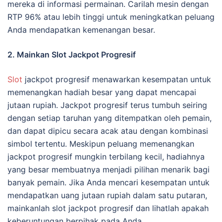
mereka di informasi permainan. Carilah mesin dengan
RTP 96% atau lebih tinggi untuk meningkatkan peluang
Anda mendapatkan kemenangan besar.
2. Mainkan Slot Jackpot Progresif
Slot
jackpot progresif menawarkan kesempatan untuk
memenangkan hadiah besar yang dapat mencapai
jutaan rupiah. Jackpot progresif terus tumbuh seiring
dengan setiap taruhan yang ditempatkan oleh pemain,
dan dapat dipicu secara acak atau dengan kombinasi
simbol tertentu. Meskipun peluang memenangkan
jackpot progresif mungkin terbilang kecil, hadiahnya
yang besar membuatnya menjadi pilihan menarik bagi
banyak pemain. Jika Anda mencari kesempatan untuk
mendapatkan uang jutaan rupiah dalam satu putaran,
mainkanlah slot jackpot progresif dan lihatlah apakah
keberuntungan berpihak pada Anda.