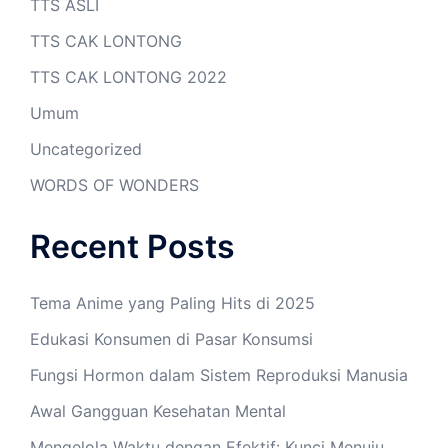
TTS ASLI
TTS CAK LONTONG
TTS CAK LONTONG 2022
Umum
Uncategorized
WORDS OF WONDERS
Recent Posts
Tema Anime yang Paling Hits di 2025
Edukasi Konsumen di Pasar Konsumsi
Fungsi Hormon dalam Sistem Reproduksi Manusia
Awal Gangguan Kesehatan Mental
Mengelola Waktu dengan Efektif: Kunci Menuju