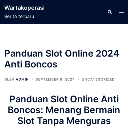
Langsung
Wartakoperasi
ke
Cari
Men
Berita terbaru
isi
tog
Panduan Slot Online 2024
Anti Boncos
OLEH
ADMIN
SEPTEMBER 8, 2024
UNCATEGORIZED
Panduan Slot Online Anti
Boncos: Menang Bermain
Slot Tanpa Menguras