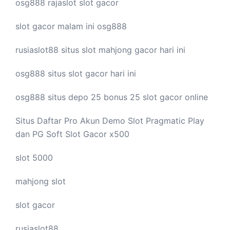
osg888
rajaslot
slot gacor
slot gacor malam ini
osg888
rusiaslot88 situs
slot mahjong
gacor hari ini
osg888 situs
slot gacor
hari ini
osg888 situs depo 25 bonus 25
slot gacor
online
Situs Daftar Pro
Akun Demo Slot
Pragmatic Play
dan PG Soft Slot Gacor x500
slot 5000
mahjong slot
slot gacor
rusiaslot88