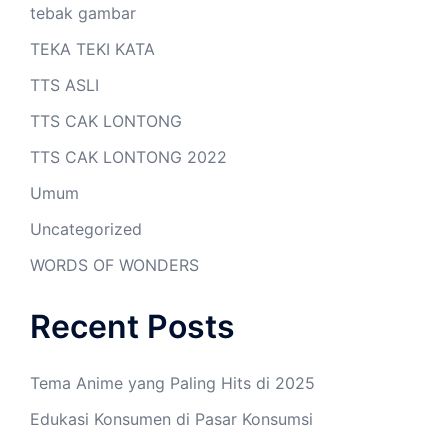
tebak gambar
TEKA TEKI KATA
TTS ASLI
TTS CAK LONTONG
TTS CAK LONTONG 2022
Umum
Uncategorized
WORDS OF WONDERS
Recent Posts
Tema Anime yang Paling Hits di 2025
Edukasi Konsumen di Pasar Konsumsi