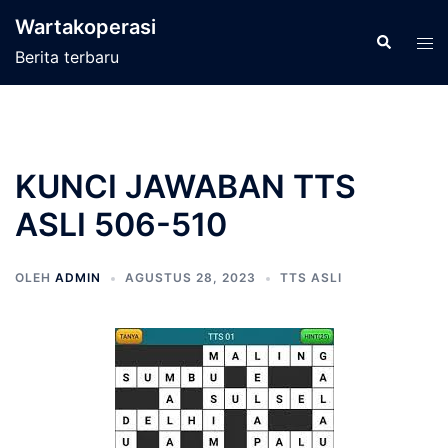
Langsung
Wartakoperasi
ke
Cari
Men
Berita terbaru
isi
tog
KUNCI JAWABAN TTS
ASLI 506-510
OLEH
ADMIN
AGUSTUS 28, 2023
TTS ASLI