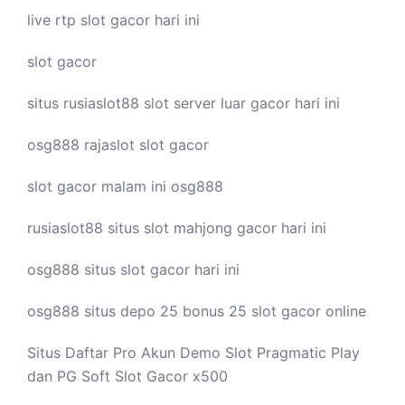
live
rtp slot
gacor hari ini
slot gacor
situs rusiaslot88
slot server luar
gacor hari ini
osg888
rajaslot
slot gacor
slot gacor malam ini
osg888
rusiaslot88 situs
slot mahjong
gacor hari ini
osg888 situs
slot gacor
hari ini
osg888 situs depo 25 bonus 25
slot gacor
online
Situs Daftar Pro
Akun Demo Slot
Pragmatic Play
dan PG Soft Slot Gacor x500