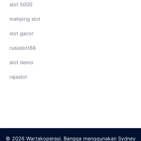
slot 5000
mahjong slot
slot gacor
rusiaslot88
slot demo
rajaslot
© 2026 Wartakoperasi. Bangga menggunakan
Sydney