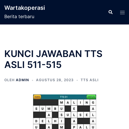
Langsung
Wartakoperasi
ke
Cari
Men
Berita terbaru
isi
tog
KUNCI JAWABAN TTS
ASLI 511-515
OLEH
ADMIN
AGUSTUS 28, 2023
TTS ASLI