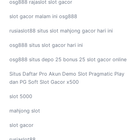
osg888
rajaslot
slot gacor
slot gacor malam ini
osg888
rusiaslot88 situs
slot mahjong
gacor hari ini
osg888 situs
slot gacor
hari ini
osg888 situs depo 25 bonus 25
slot gacor
online
Situs Daftar Pro
Akun Demo Slot
Pragmatic Play
dan PG Soft Slot Gacor x500
slot 5000
mahjong slot
slot gacor
rusiaslot88