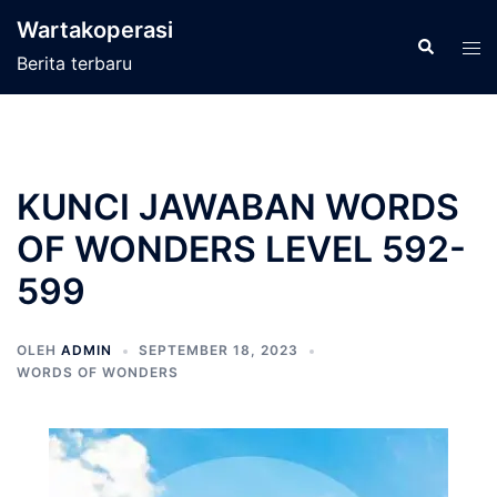
Langsung
Wartakoperasi
ke
Cari
Men
Berita terbaru
isi
tog
KUNCI JAWABAN WORDS
OF WONDERS LEVEL 592-
599
OLEH
ADMIN
SEPTEMBER 18, 2023
WORDS OF WONDERS