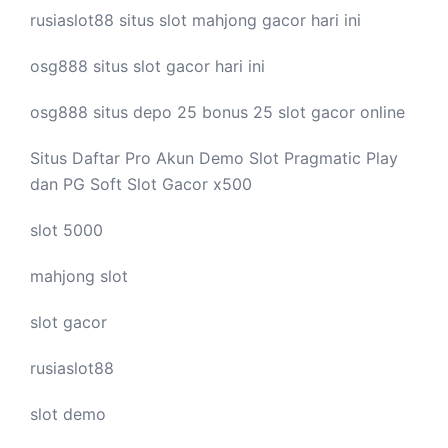
rusiaslot88 situs
slot mahjong
gacor hari ini
osg888 situs
slot gacor
hari ini
osg888 situs depo 25 bonus 25
slot gacor
online
Situs Daftar Pro
Akun Demo Slot
Pragmatic Play
dan PG Soft Slot Gacor x500
slot 5000
mahjong slot
slot gacor
rusiaslot88
slot demo