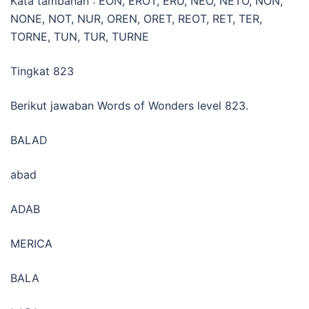
Kata tambahan : EON, EROT, ERU, NEO, NETO, NON,
NONE, NOT, NUR, OREN, ORET, REOT, RET, TER,
TORNE, TUN, TUR, TURNE
Tingkat 823
Berikut jawaban Words of Wonders level 823.
BALAD
abad
ADAB
MERICA
BALA