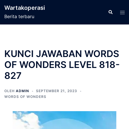
Langsung
Wartakoperasi
ke
Cari
Men
Berita terbaru
isi
tog
KUNCI JAWABAN WORDS
OF WONDERS LEVEL 818-
827
OLEH
ADMIN
SEPTEMBER 21, 2023
WORDS OF WONDERS