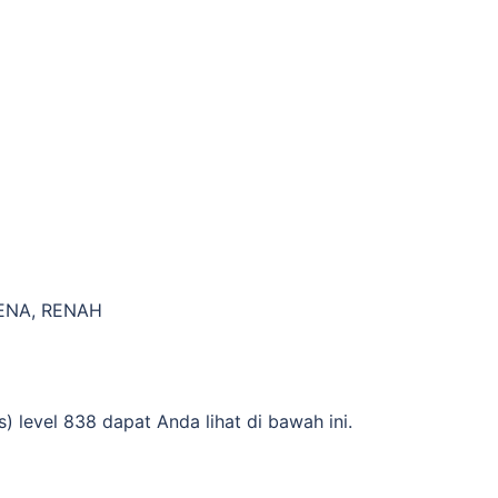
RENA, RENAH
level 838 dapat Anda lihat di bawah ini.