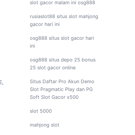
slot gacor malam ini
osg888
rusiaslot88 situs
slot mahjong
gacor hari ini
osg888 situs
slot gacor
hari
ini
osg888 situs depo 25 bonus
25
slot gacor
online
Situs Daftar Pro
Akun Demo
E,
Slot
Pragmatic Play dan PG
Soft Slot Gacor x500
slot 5000
mahjong slot