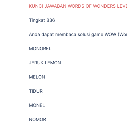
KUNCI JAWABAN WORDS OF WONDERS LEVE
Tingkat 836
Anda dapat membaca solusi game WOW (Words
MONOREL
JERUK LEMON
MELON
TIDUR
MONEL
NOMOR