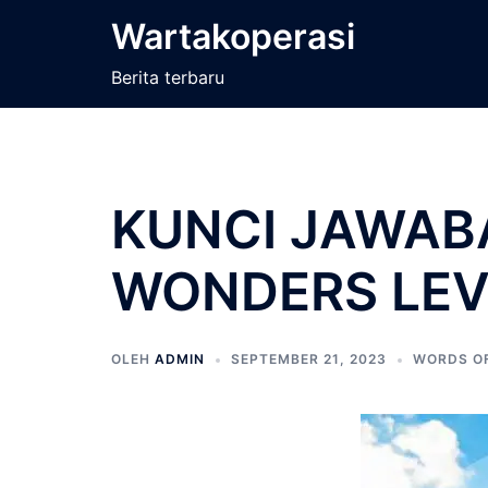
Langsung
Wartakoperasi
ke
isi
Berita terbaru
KUNCI JAWAB
WONDERS LEV
OLEH
ADMIN
SEPTEMBER 21, 2023
WORDS O