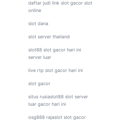
daftar judi link
slot gacor
slot
online
slot dana
slot server thailand
slot88
slot gacor hari ini
server luar
live
rtp slot
gacor hari ini
slot gacor
situs rusiaslot88
slot server
luar
gacor hari ini
osg888
rajaslot
slot gacor