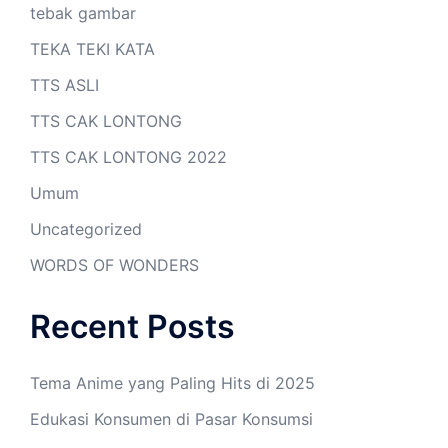
tebak gambar
TEKA TEKI KATA
TTS ASLI
TTS CAK LONTONG
TTS CAK LONTONG 2022
Umum
Uncategorized
WORDS OF WONDERS
Recent Posts
Tema Anime yang Paling Hits di 2025
Edukasi Konsumen di Pasar Konsumsi