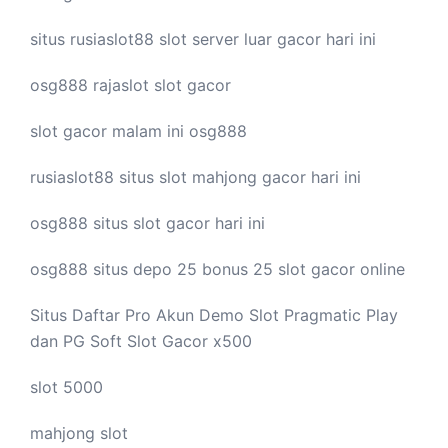
situs rusiaslot88
slot server luar
gacor hari ini
osg888
rajaslot
slot gacor
slot gacor malam ini
osg888
rusiaslot88 situs
slot mahjong
gacor hari ini
osg888 situs
slot gacor
hari ini
osg888 situs depo 25 bonus 25
slot gacor
online
Situs Daftar Pro
Akun Demo Slot
Pragmatic Play
dan PG Soft Slot Gacor x500
slot 5000
mahjong slot