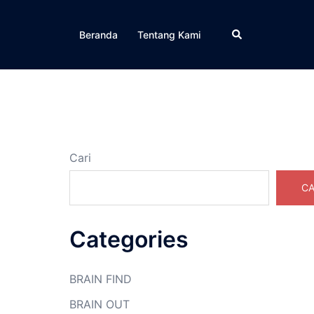
Cari
Beranda
Tentang Kami
Cari
CA
Categories
BRAIN FIND
BRAIN OUT