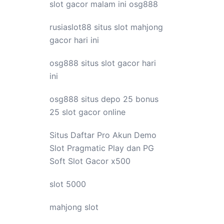
slot gacor malam ini
osg888
rusiaslot88 situs
slot mahjong
gacor hari ini
osg888 situs
slot gacor
hari
ini
osg888 situs depo 25 bonus
25
slot gacor
online
Situs Daftar Pro
Akun Demo
Slot
Pragmatic Play dan PG
Soft Slot Gacor x500
slot 5000
mahjong slot