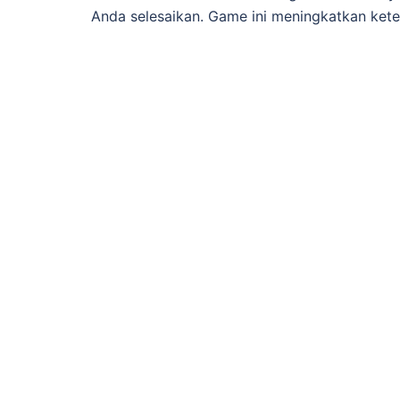
Anda selesaikan. Game ini meningkatkan kete