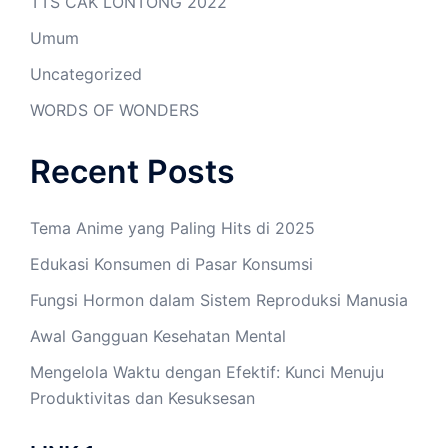
TTS CAK LONTONG 2022
Umum
Uncategorized
WORDS OF WONDERS
Recent Posts
Tema Anime yang Paling Hits di 2025
Edukasi Konsumen di Pasar Konsumsi
Fungsi Hormon dalam Sistem Reproduksi Manusia
Awal Gangguan Kesehatan Mental
Mengelola Waktu dengan Efektif: Kunci Menuju
Produktivitas dan Kesuksesan