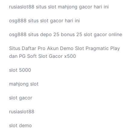
rusiaslot88 situs
slot mahjong
gacor hari ini
osg888 situs
slot gacor
hari ini
osg888 situs depo 25 bonus 25
slot gacor
online
Situs Daftar Pro
Akun Demo Slot
Pragmatic Play
dan PG Soft Slot Gacor x500
slot 5000
mahjong slot
slot gacor
rusiaslot88
slot demo