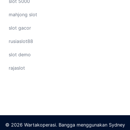
slot 5000
mahjong slot
slot gacor
rusiaslot88
slot demo
rajaslot
© 2026 Wartakoperasi. Bangga menggunakan
Sydney