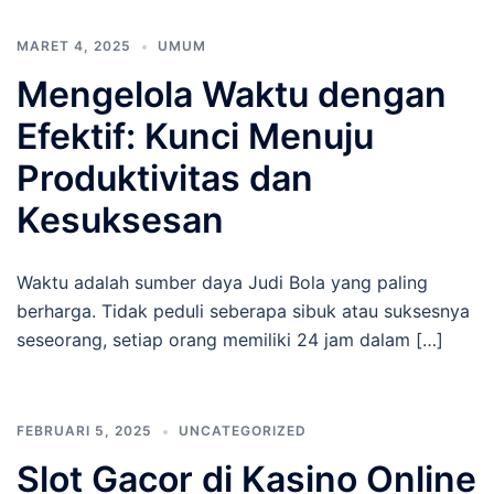
MARET 4, 2025
UMUM
Mengelola Waktu dengan
Efektif: Kunci Menuju
Produktivitas dan
Kesuksesan
Waktu adalah sumber daya Judi Bola yang paling
berharga. Tidak peduli seberapa sibuk atau suksesnya
seseorang, setiap orang memiliki 24 jam dalam […]
FEBRUARI 5, 2025
UNCATEGORIZED
Slot Gacor di Kasino Online