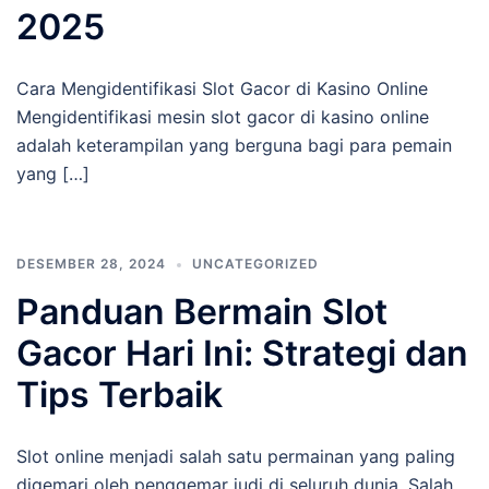
2025
Cara Mengidentifikasi Slot Gacor di Kasino Online
Mengidentifikasi mesin slot gacor di kasino online
adalah keterampilan yang berguna bagi para pemain
yang […]
DESEMBER 28, 2024
UNCATEGORIZED
Panduan Bermain Slot
Gacor Hari Ini: Strategi dan
Tips Terbaik
Slot online menjadi salah satu permainan yang paling
digemari oleh penggemar judi di seluruh dunia. Salah