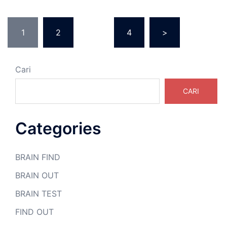
Paginasi
1
2
…
4
>
pos
Cari
CARI
Categories
BRAIN FIND
BRAIN OUT
BRAIN TEST
FIND OUT