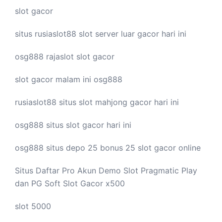
slot gacor
situs rusiaslot88
slot server luar
gacor hari ini
osg888
rajaslot
slot gacor
slot gacor malam ini
osg888
rusiaslot88 situs
slot mahjong
gacor hari ini
osg888 situs
slot gacor
hari ini
osg888 situs depo 25 bonus 25
slot gacor
online
Situs Daftar Pro
Akun Demo Slot
Pragmatic Play
dan PG Soft Slot Gacor x500
slot 5000