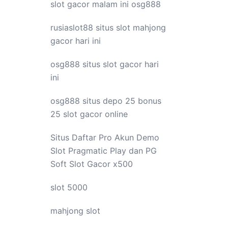
slot gacor malam ini
osg888
rusiaslot88 situs
slot mahjong
gacor hari ini
osg888 situs
slot gacor
hari
ini
osg888 situs depo 25 bonus
25
slot gacor
online
Situs Daftar Pro
Akun Demo
Slot
Pragmatic Play dan PG
Soft Slot Gacor x500
slot 5000
mahjong slot