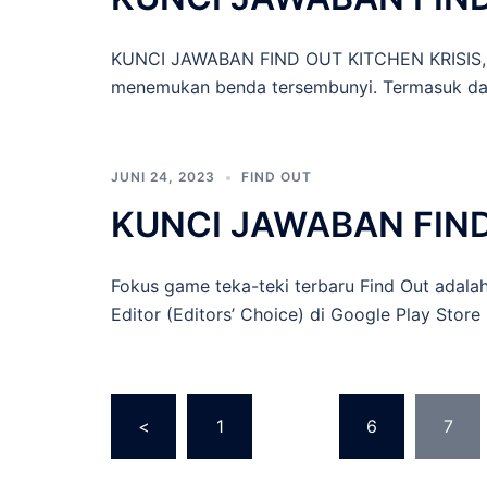
KUNCI JAWABAN FIND OUT KITCHEN KRISIS, Fo
menemukan benda tersembunyi. Termasuk dala
JUNI 24, 2023
FIND OUT
KUNCI JAWABAN FIN
Fokus game teka-teki terbaru Find Out adala
Editor (Editors’ Choice) di Google Play Store
Paginasi
<
1
…
6
7
pos