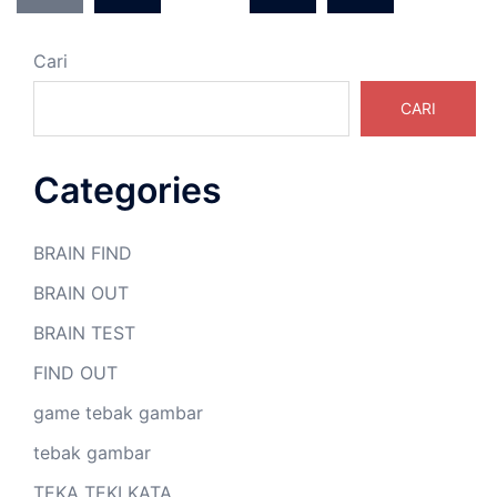
pos
Cari
CARI
Categories
BRAIN FIND
BRAIN OUT
BRAIN TEST
FIND OUT
game tebak gambar
tebak gambar
TEKA TEKI KATA