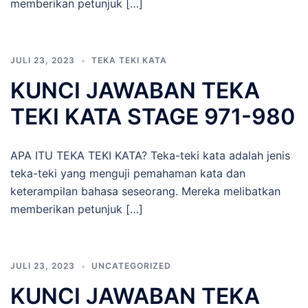
memberikan petunjuk […]
JULI 23, 2023
TEKA TEKI KATA
KUNCI JAWABAN TEKA
TEKI KATA STAGE 971-980
APA ITU TEKA TEKI KATA? Teka-teki kata adalah jenis
teka-teki yang menguji pemahaman kata dan
keterampilan bahasa seseorang. Mereka melibatkan
memberikan petunjuk […]
JULI 23, 2023
UNCATEGORIZED
KUNCI JAWABAN TEKA