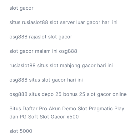
slot gacor
situs rusiaslot88
slot server luar
gacor hari ini
osg888
rajaslot
slot gacor
slot gacor malam ini
osg888
rusiaslot88 situs
slot mahjong
gacor hari ini
osg888 situs
slot gacor
hari ini
osg888 situs depo 25 bonus 25
slot gacor
online
Situs Daftar Pro
Akun Demo Slot
Pragmatic Play
dan PG Soft Slot Gacor x500
slot 5000