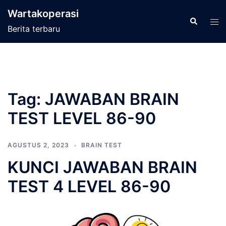
Langsung
Wartakoperasi
ke
Cari
Men
Berita terbaru
isi
tog
Tag:
JAWABAN BRAIN
TEST LEVEL 86-90
AGUSTUS 2, 2023
BRAIN TEST
KUNCI JAWABAN BRAIN
TEST 4 LEVEL 86-90