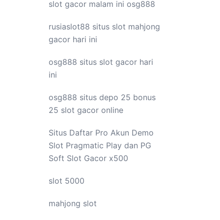
slot gacor malam ini
osg888
rusiaslot88 situs
slot mahjong
gacor hari ini
osg888 situs
slot gacor
hari
ini
osg888 situs depo 25 bonus
25
slot gacor
online
Situs Daftar Pro
Akun Demo
Slot
Pragmatic Play dan PG
Soft Slot Gacor x500
slot 5000
mahjong slot