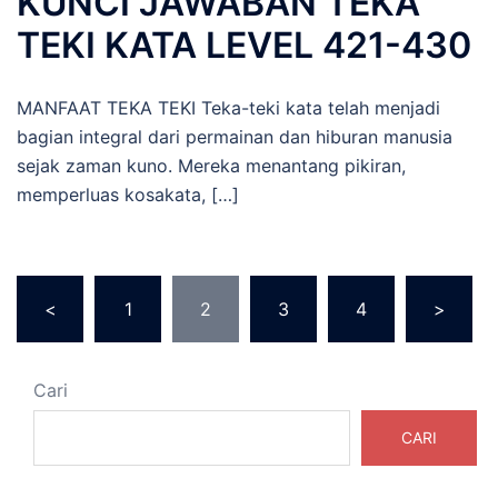
KUNCI JAWABAN TEKA
TEKI KATA LEVEL 421-430
MANFAAT TEKA TEKI Teka-teki kata telah menjadi
bagian integral dari permainan dan hiburan manusia
sejak zaman kuno. Mereka menantang pikiran,
memperluas kosakata, […]
Paginasi
<
1
2
3
4
>
pos
Cari
CARI