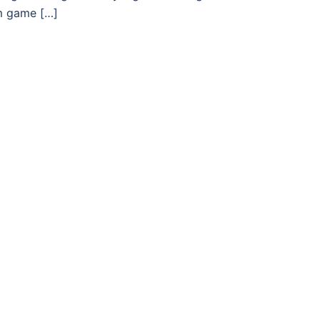
m game […]