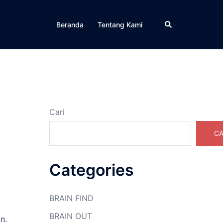
Cari
Beranda
Tentang Kami
Cari
CA
Categories
BRAIN FIND
BRAIN OUT
n.