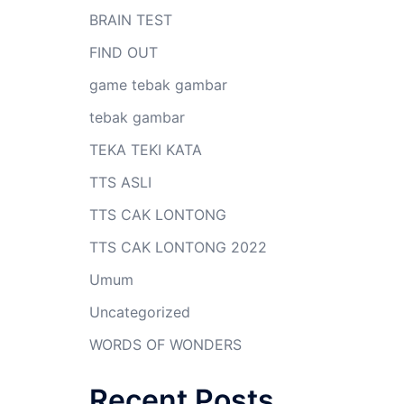
BRAIN TEST
FIND OUT
game tebak gambar
tebak gambar
TEKA TEKI KATA
TTS ASLI
TTS CAK LONTONG
TTS CAK LONTONG 2022
Umum
Uncategorized
WORDS OF WONDERS
Recent Posts