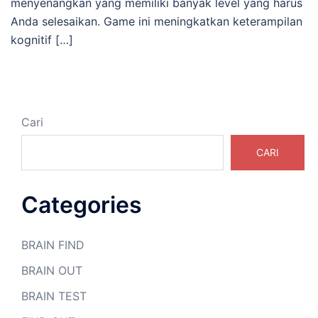
menyenangkan yang memiliki banyak level yang harus
Anda selesaikan. Game ini meningkatkan keterampilan
kognitif […]
Cari
CARI
Categories
BRAIN FIND
BRAIN OUT
BRAIN TEST