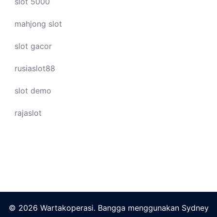
slot 5000
mahjong slot
slot gacor
rusiaslot88
slot demo
rajaslot
© 2026 Wartakoperasi. Bangga menggunakan
Sydney