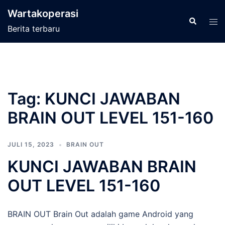
Langsung
Wartakoperasi
ke
Cari
Men
Berita terbaru
isi
tog
Tag:
KUNCI JAWABAN
BRAIN OUT LEVEL 151-160
JULI 15, 2023
BRAIN OUT
KUNCI JAWABAN BRAIN
OUT LEVEL 151-160
BRAIN OUT Brain Out adalah game Android yang