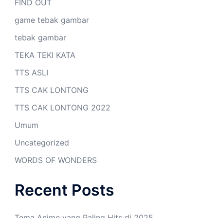
FIND OUT
game tebak gambar
tebak gambar
TEKA TEKI KATA
TTS ASLI
TTS CAK LONTONG
TTS CAK LONTONG 2022
Umum
Uncategorized
WORDS OF WONDERS
Recent Posts
Tema Anime yang Paling Hits di 2025