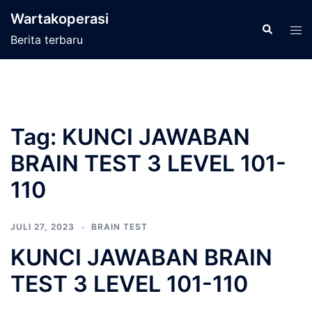
Langsung
Wartakoperasi
ke
Cari
Men
Berita terbaru
isi
tog
Tag:
KUNCI JAWABAN
BRAIN TEST 3 LEVEL 101-
110
JULI 27, 2023
BRAIN TEST
KUNCI JAWABAN BRAIN
TEST 3 LEVEL 101-110