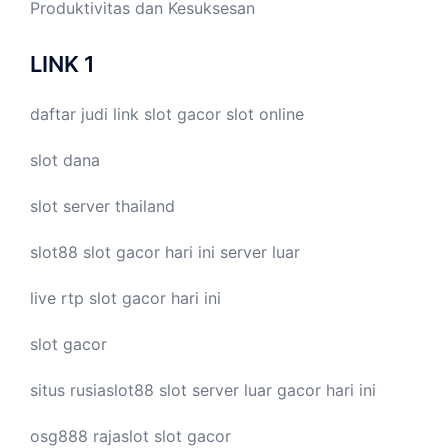
Produktivitas dan Kesuksesan
LINK 1
daftar judi link
slot gacor
slot online
slot dana
slot server thailand
slot88
slot gacor hari ini
server luar
live
rtp slot
gacor hari ini
slot gacor
situs rusiaslot88
slot server luar
gacor hari ini
osg888
rajaslot
slot gacor