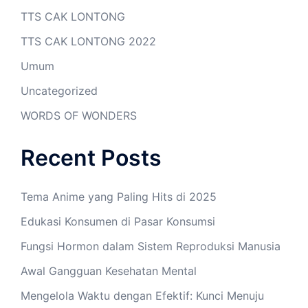
TTS CAK LONTONG
TTS CAK LONTONG 2022
Umum
Uncategorized
WORDS OF WONDERS
Recent Posts
Tema Anime yang Paling Hits di 2025
Edukasi Konsumen di Pasar Konsumsi
Fungsi Hormon dalam Sistem Reproduksi Manusia
Awal Gangguan Kesehatan Mental
Mengelola Waktu dengan Efektif: Kunci Menuju