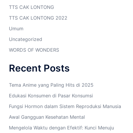
TTS CAK LONTONG
TTS CAK LONTONG 2022
Umum
Uncategorized
WORDS OF WONDERS
Recent Posts
Tema Anime yang Paling Hits di 2025
Edukasi Konsumen di Pasar Konsumsi
Fungsi Hormon dalam Sistem Reproduksi Manusia
Awal Gangguan Kesehatan Mental
Mengelola Waktu dengan Efektif: Kunci Menuju