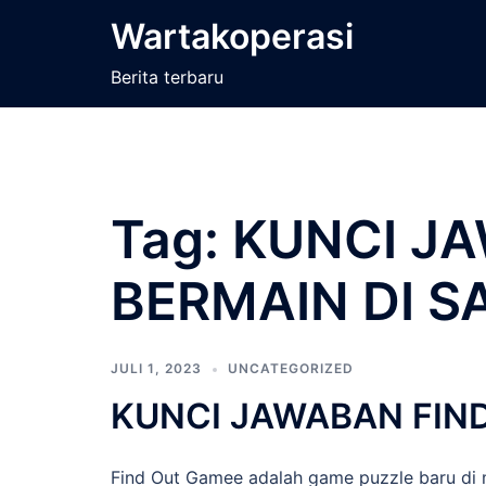
Langsung
Wartakoperasi
ke
isi
Berita terbaru
Tag:
KUNCI J
BERMAIN DI S
JULI 1, 2023
UNCATEGORIZED
KUNCI JAWABAN FIND
Find Out Gamee adalah game puzzle baru di