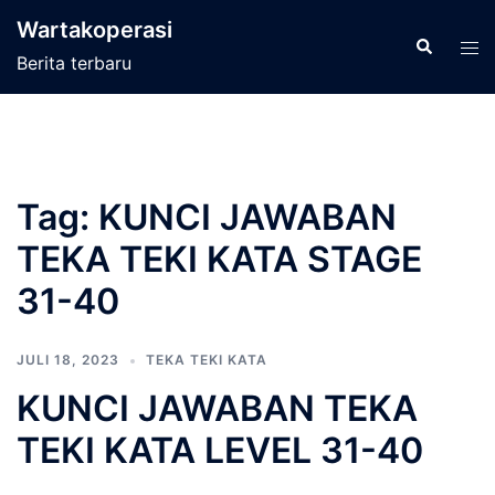
Langsung
Wartakoperasi
ke
Cari
Men
Berita terbaru
isi
tog
Tag:
KUNCI JAWABAN
TEKA TEKI KATA STAGE
31-40
JULI 18, 2023
TEKA TEKI KATA
KUNCI JAWABAN TEKA
TEKI KATA LEVEL 31-40