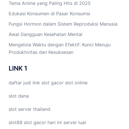
Tema Anime yang Paling Hits di 2025
Edukasi Konsumen di Pasar Konsumsi
Fungsi Hormon dalam Sistem Reproduksi Manusia
Awal Gangguan Kesehatan Mental
Mengelola Waktu dengan Efektif: Kunci Menuju
Produktivitas dan Kesuksesan
LINK 1
daftar judi link
slot gacor
slot online
slot dana
slot server thailand
slot88
slot gacor hari ini
server luar