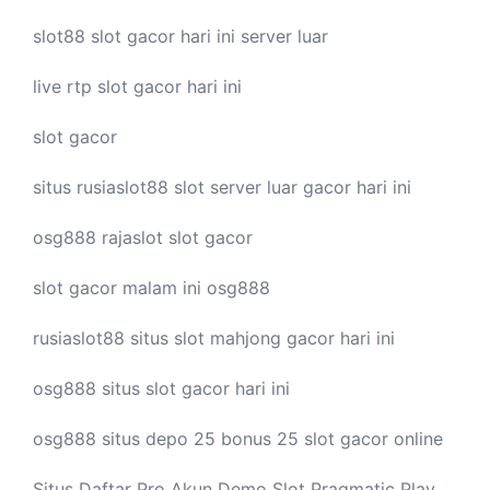
slot88
slot gacor hari ini
server luar
live
rtp slot
gacor hari ini
slot gacor
situs rusiaslot88
slot server luar
gacor hari ini
osg888
rajaslot
slot gacor
slot gacor malam ini
osg888
rusiaslot88 situs
slot mahjong
gacor hari ini
osg888 situs
slot gacor
hari ini
osg888 situs depo 25 bonus 25
slot gacor
online
Situs Daftar Pro
Akun Demo Slot
Pragmatic Play