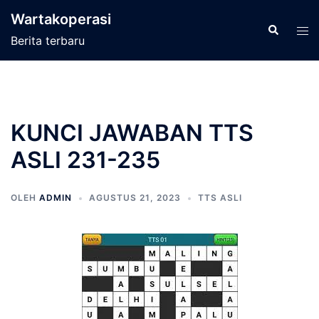
Langsung
Wartakoperasi
ke
Cari
Men
Berita terbaru
isi
tog
KUNCI JAWABAN TTS
ASLI 231-235
OLEH
ADMIN
AGUSTUS 21, 2023
TTS ASLI