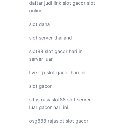
daftar judi link
slot gacor
slot
online
slot dana
slot server thailand
slot88
slot gacor hari ini
server luar
live
rtp slot
gacor hari ini
slot gacor
situs rusiaslot88
slot server
luar
gacor hari ini
osg888
rajaslot
slot gacor