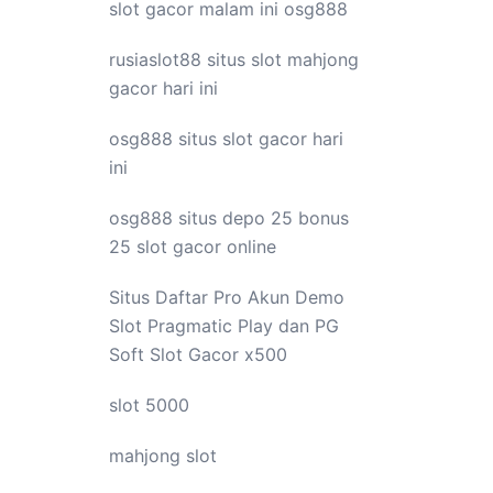
slot gacor malam ini
osg888
rusiaslot88 situs
slot mahjong
gacor hari ini
osg888 situs
slot gacor
hari
ini
osg888 situs depo 25 bonus
25
slot gacor
online
Situs Daftar Pro
Akun Demo
Slot
Pragmatic Play dan PG
Soft Slot Gacor x500
slot 5000
mahjong slot