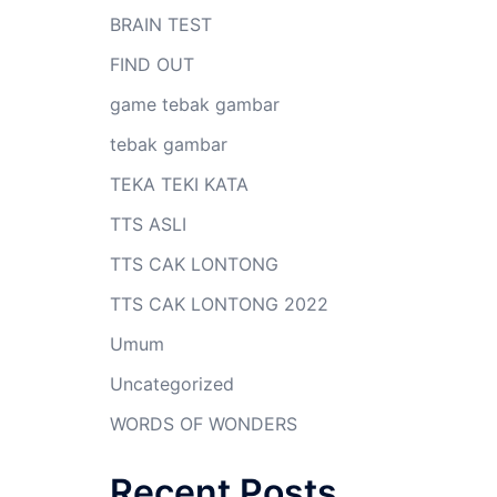
BRAIN TEST
FIND OUT
game tebak gambar
tebak gambar
TEKA TEKI KATA
TTS ASLI
TTS CAK LONTONG
TTS CAK LONTONG 2022
Umum
Uncategorized
WORDS OF WONDERS
Recent Posts