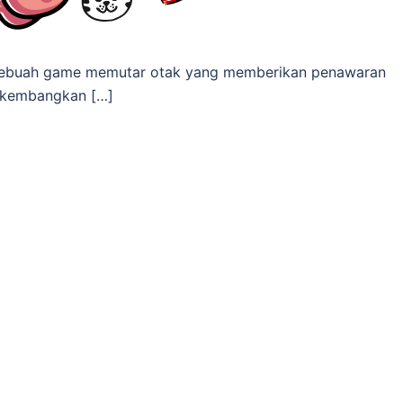
 sebuah game memutar otak yang memberikan penawaran
dikembangkan […]