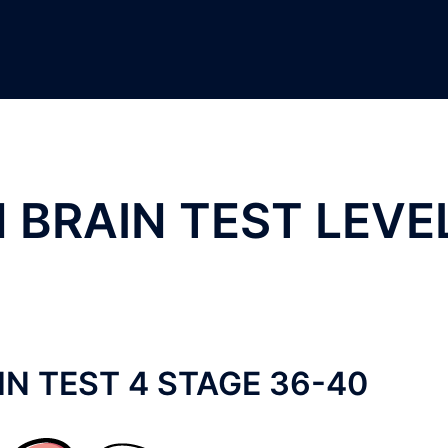
BRAIN TEST LEVE
N TEST 4 STAGE 36-40