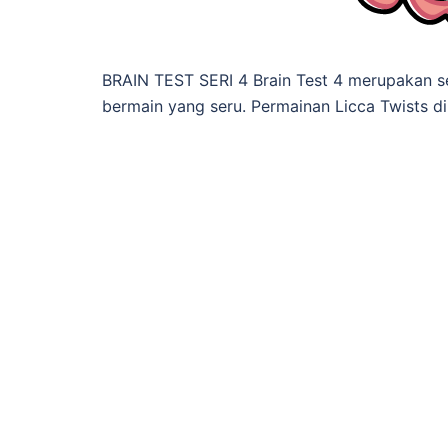
BRAIN TEST SERI 4 Brain Test 4 merupakan
bermain yang seru. Permainan Licca Twists 