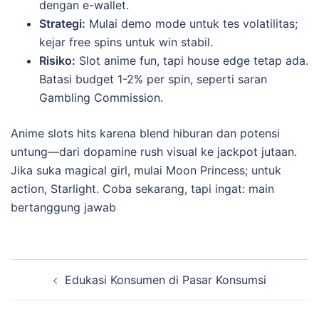
dengan e-wallet.
Strategi:
Mulai demo mode untuk tes volatilitas;
kejar free spins untuk win stabil.
Risiko:
Slot anime fun, tapi house edge tetap ada.
Batasi budget 1-2% per spin, seperti saran
Gambling Commission.
Anime slots hits karena blend hiburan dan potensi
untung—dari dopamine rush visual ke jackpot jutaan.
Jika suka magical girl, mulai Moon Princess; untuk
action, Starlight. Coba sekarang, tapi ingat: main
bertanggung jawab
Navigasi
Edukasi Konsumen di Pasar Konsumsi
Tulisan