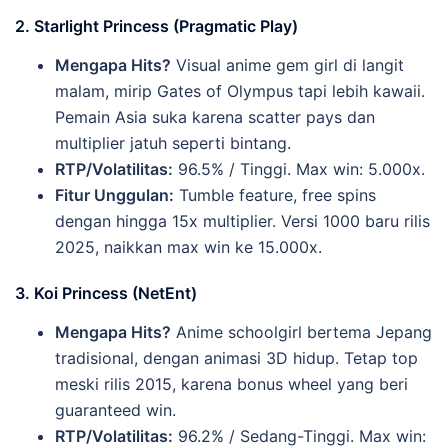
2.
Starlight Princess (Pragmatic Play)
Mengapa Hits?
Visual anime gem girl di langit
malam, mirip Gates of Olympus tapi lebih kawaii.
Pemain Asia suka karena scatter pays dan
multiplier jatuh seperti bintang.
RTP/Volatilitas:
96.5% / Tinggi. Max win: 5.000x.
Fitur Unggulan:
Tumble feature, free spins
dengan hingga 15x multiplier. Versi 1000 baru rilis
2025, naikkan max win ke 15.000x.
3.
Koi Princess (NetEnt)
Mengapa Hits?
Anime schoolgirl bertema Jepang
tradisional, dengan animasi 3D hidup. Tetap top
meski rilis 2015, karena bonus wheel yang beri
guaranteed win.
RTP/Volatilitas:
96.2% / Sedang-Tinggi. Max win: