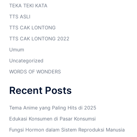
TEKA TEKI KATA
TTS ASLI
TTS CAK LONTONG
TTS CAK LONTONG 2022
Umum
Uncategorized
WORDS OF WONDERS
Recent Posts
Tema Anime yang Paling Hits di 2025
Edukasi Konsumen di Pasar Konsumsi
Fungsi Hormon dalam Sistem Reproduksi Manusia