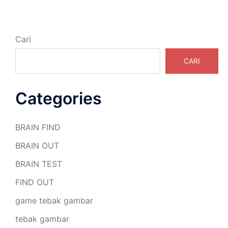
Cari
CARI
Categories
BRAIN FIND
BRAIN OUT
BRAIN TEST
FIND OUT
game tebak gambar
tebak gambar