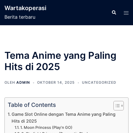
Langsung
Wartakoperasi
ke
Cari
Men
Berita terbaru
isi
tog
Tema Anime yang Paling
Hits di 2025
OLEH
ADMIN
OKTOBER 14, 2025
UNCATEGORIZED
Table of Contents
Game Slot Online dengan Tema Anime yang Paling
Hits di 2025
1. Moon Princess (Play’n GO)