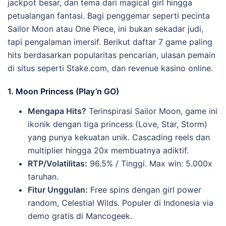
jackpot besar, dan tema dari magical girl hingga
petualangan fantasi. Bagi penggemar seperti pecinta
Sailor Moon atau One Piece, ini bukan sekadar judi,
tapi pengalaman imersif. Berikut daftar 7 game paling
hits berdasarkan popularitas pencarian, ulasan pemain
di situs seperti Stake.com, dan revenue kasino online.
1.
Moon Princess (Play’n GO)
Mengapa Hits?
Terinspirasi Sailor Moon, game ini
ikonik dengan tiga princess (Love, Star, Storm)
yang punya kekuatan unik. Cascading reels dan
multiplier hingga 20x membuatnya adiktif.
RTP/Volatilitas:
96.5% / Tinggi. Max win: 5.000x
taruhan.
Fitur Unggulan:
Free spins dengan girl power
random, Celestial Wilds. Populer di Indonesia via
demo gratis di Mancogeek.