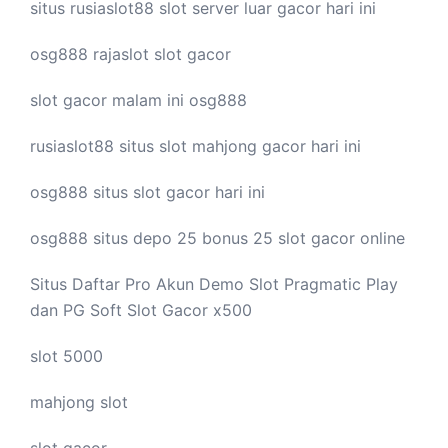
situs rusiaslot88
slot server luar
gacor hari ini
osg888
rajaslot
slot gacor
slot gacor malam ini
osg888
rusiaslot88 situs
slot mahjong
gacor hari ini
osg888 situs
slot gacor
hari ini
osg888 situs depo 25 bonus 25
slot gacor
online
Situs Daftar Pro
Akun Demo Slot
Pragmatic Play
dan PG Soft Slot Gacor x500
slot 5000
mahjong slot