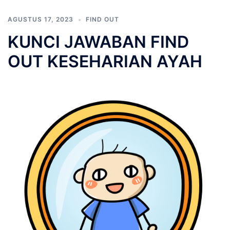
AGUSTUS 17, 2023
FIND OUT
KUNCI JAWABAN FIND
OUT KESEHARIAN AYAH