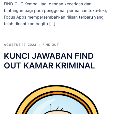
FIND OUT Kembali lagi dengan keceriaan dan
tantangan bagi para penggemar permainan teka-teki,
Focus Apps mempersembahkan rilisan terbaru yang
telah dinantikan begitu […]
AGUSTUS 17, 2023
FIND OUT
KUNCI JAWABAN FIND
OUT KAMAR KRIMINAL