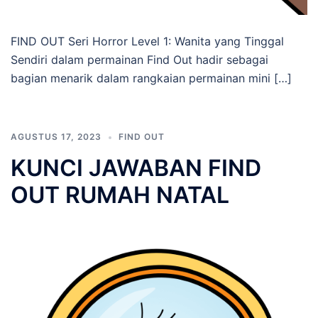
FIND OUT Seri Horror Level 1: Wanita yang Tinggal
Sendiri dalam permainan Find Out hadir sebagai
bagian menarik dalam rangkaian permainan mini […]
AGUSTUS 17, 2023
FIND OUT
KUNCI JAWABAN FIND
OUT RUMAH NATAL