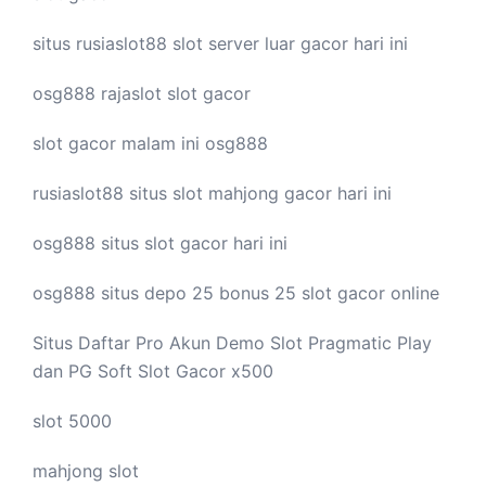
situs rusiaslot88
slot server luar
gacor hari ini
osg888
rajaslot
slot gacor
slot gacor malam ini
osg888
rusiaslot88 situs
slot mahjong
gacor hari ini
osg888 situs
slot gacor
hari ini
osg888 situs depo 25 bonus 25
slot gacor
online
Situs Daftar Pro
Akun Demo Slot
Pragmatic Play
dan PG Soft Slot Gacor x500
slot 5000
mahjong slot