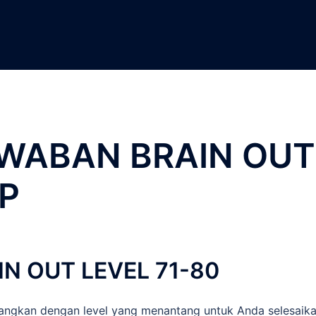
AWABAN BRAIN OUT
P
N OUT LEVEL 71-80
angkan dengan level yang menantang untuk Anda selesaika