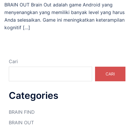
BRAIN OUT Brain Out adalah game Android yang
menyenangkan yang memiliki banyak level yang harus
Anda selesaikan. Game ini meningkatkan keterampilan
kognitif […]
Cari
CARI
Categories
BRAIN FIND
BRAIN OUT