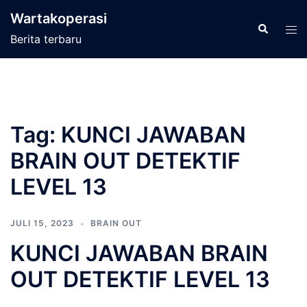
Langsung
Wartakoperasi
ke
Cari
Men
Berita terbaru
isi
tog
Tag:
KUNCI JAWABAN
BRAIN OUT DETEKTIF
LEVEL 13
JULI 15, 2023
BRAIN OUT
KUNCI JAWABAN BRAIN
OUT DETEKTIF LEVEL 13