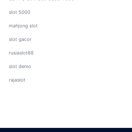
slot 5000
mahjong slot
slot gacor
rusiaslot88
slot demo
rajaslot