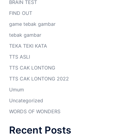
BRAIN TEST
FIND OUT
game tebak gambar
tebak gambar
TEKA TEKI KATA
TTS ASLI
TTS CAK LONTONG
TTS CAK LONTONG 2022
Umum
Uncategorized
WORDS OF WONDERS
Recent Posts