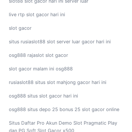
slot88
slot gacor hari ini
server luar
live
rtp slot
gacor hari ini
slot gacor
situs rusiaslot88
slot server luar
gacor hari ini
osg888
rajaslot
slot gacor
slot gacor malam ini
osg888
rusiaslot88 situs
slot mahjong
gacor hari ini
osg888 situs
slot gacor
hari ini
osg888 situs depo 25 bonus 25
slot gacor
online
Situs Daftar Pro
Akun Demo Slot
Pragmatic Play
dan PG Soft Slot Gacor x500