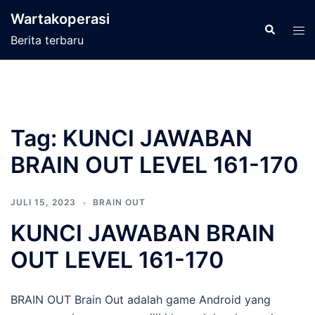
Langsung
Wartakoperasi
ke
Cari
Men
Berita terbaru
isi
tog
Tag:
KUNCI JAWABAN
BRAIN OUT LEVEL 161-170
JULI 15, 2023
BRAIN OUT
KUNCI JAWABAN BRAIN
OUT LEVEL 161-170
BRAIN OUT Brain Out adalah game Android yang