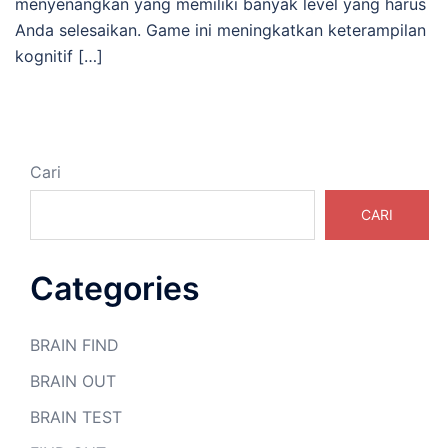
menyenangkan yang memiliki banyak level yang harus
Anda selesaikan. Game ini meningkatkan keterampilan
kognitif […]
Cari
CARI
Categories
BRAIN FIND
BRAIN OUT
BRAIN TEST