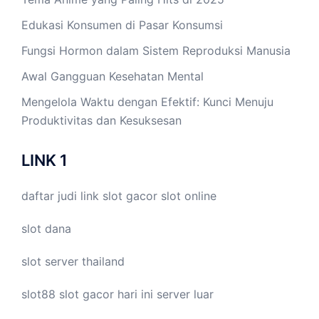
Edukasi Konsumen di Pasar Konsumsi
Fungsi Hormon dalam Sistem Reproduksi Manusia
Awal Gangguan Kesehatan Mental
Mengelola Waktu dengan Efektif: Kunci Menuju
Produktivitas dan Kesuksesan
LINK 1
daftar judi link
slot gacor
slot online
slot dana
slot server thailand
slot88
slot gacor hari ini
server luar