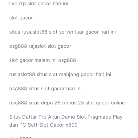
live
rtp slot
gacor hari ini
slot gacor
situs rusiaslot88
slot server luar
gacor hari ini
osg888
rajaslot
slot gacor
slot gacor malam ini
osg888
rusiaslot88 situs
slot mahjong
gacor hari ini
osg888 situs
slot gacor
hari ini
osg888 situs depo 25 bonus 25
slot gacor
online
Situs Daftar Pro
Akun Demo Slot
Pragmatic Play
dan PG Soft Slot Gacor x500