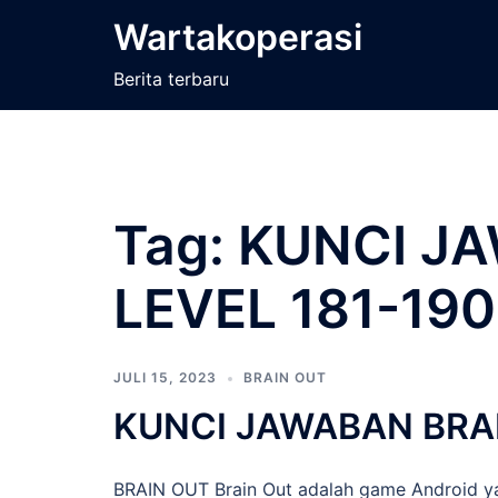
Langsung
Wartakoperasi
ke
isi
Berita terbaru
Tag:
KUNCI J
LEVEL 181-190
JULI 15, 2023
BRAIN OUT
KUNCI JAWABAN BRAI
BRAIN OUT Brain Out adalah game Android y