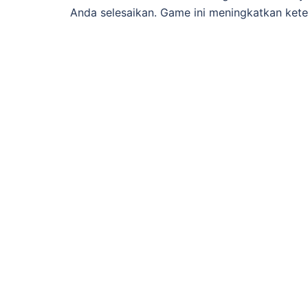
Anda selesaikan. Game ini meningkatkan kete