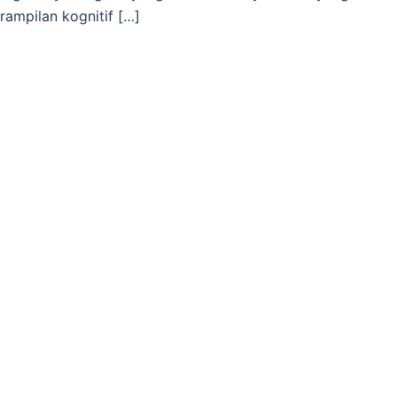
rampilan kognitif […]