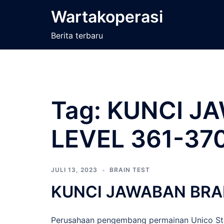
Langsung
Wartakoperasi
ke
isi
Berita terbaru
Tag:
KUNCI JA
LEVEL 361-37
JULI 13, 2023
BRAIN TEST
KUNCI JAWABAN BRAI
Perusahaan pengembang permainan Unico Stu