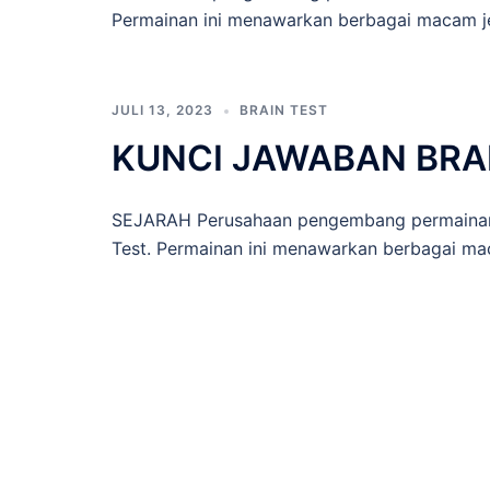
Permainan ini menawarkan berbagai macam je
JULI 13, 2023
BRAIN TEST
KUNCI JAWABAN BRAI
SEJARAH Perusahaan pengembang permainan 
Test. Permainan ini menawarkan berbagai ma