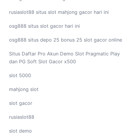
rusiaslot88 situs
slot mahjong
gacor hari ini
osg888 situs
slot gacor
hari ini
osg888 situs depo 25 bonus 25
slot gacor
online
Situs Daftar Pro
Akun Demo Slot
Pragmatic Play
dan PG Soft Slot Gacor x500
slot 5000
mahjong slot
slot gacor
rusiaslot88
slot demo