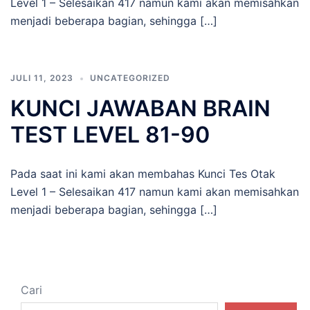
Level 1 – Selesaikan 417 namun kami akan memisahkan
menjadi beberapa bagian, sehingga […]
JULI 11, 2023
UNCATEGORIZED
KUNCI JAWABAN BRAIN
TEST LEVEL 81-90
Pada saat ini kami akan membahas Kunci Tes Otak
Level 1 – Selesaikan 417 namun kami akan memisahkan
menjadi beberapa bagian, sehingga […]
Cari