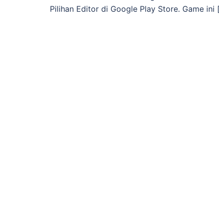
Pilihan Editor di Google Play Store. Game ini 