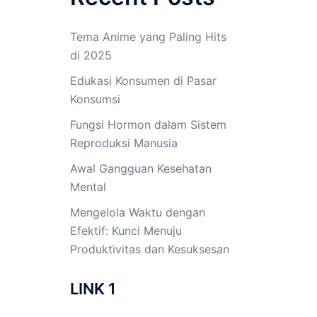
Tema Anime yang Paling Hits
di 2025
Edukasi Konsumen di Pasar
Konsumsi
Fungsi Hormon dalam Sistem
Reproduksi Manusia
Awal Gangguan Kesehatan
Mental
Mengelola Waktu dengan
Efektif: Kunci Menuju
Produktivitas dan Kesuksesan
LINK 1