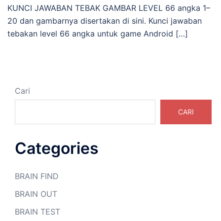
KUNCI JAWABAN TEBAK GAMBAR LEVEL 66 angka 1–
20 dan gambarnya disertakan di sini. Kunci jawaban
tebakan level 66 angka untuk game Android […]
Cari
CARI
Categories
BRAIN FIND
BRAIN OUT
BRAIN TEST