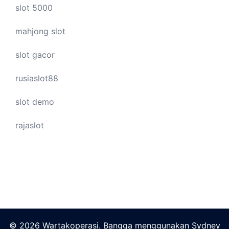
slot 5000
mahjong slot
slot gacor
rusiaslot88
slot demo
rajaslot
© 2026 Wartakoperasi. Bangga menggunakan
Sydney