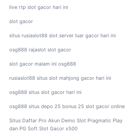
live
rtp slot
gacor hari ini
slot gacor
situs rusiaslot88
slot server luar
gacor hari ini
osg888
rajaslot
slot gacor
slot gacor malam ini
osg888
rusiaslot88 situs
slot mahjong
gacor hari ini
osg888 situs
slot gacor
hari ini
osg888 situs depo 25 bonus 25
slot gacor
online
Situs Daftar Pro
Akun Demo Slot
Pragmatic Play
dan PG Soft Slot Gacor x500