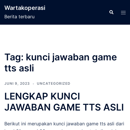
Langsung
Wartakoperasi
ke
Cari
Men
Berita terbaru
isi
tog
Tag:
kunci jawaban game
tts asli
JUNI 9, 2023
UNCATEGORIZED
LENGKAP KUNCI
JAWABAN GAME TTS ASLI
Berikut ini merupakan kunci jawaban game tts asli dari