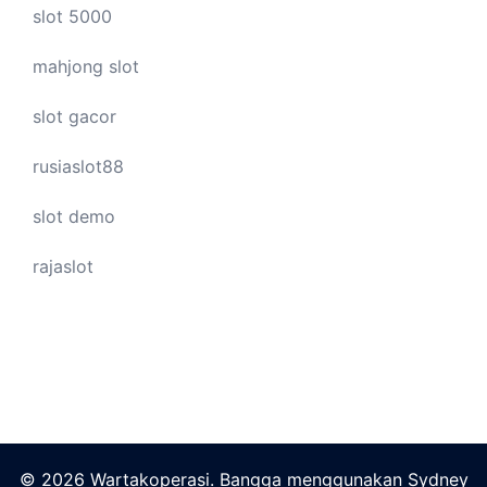
slot 5000
mahjong slot
slot gacor
rusiaslot88
slot demo
rajaslot
© 2026 Wartakoperasi. Bangga menggunakan
Sydney