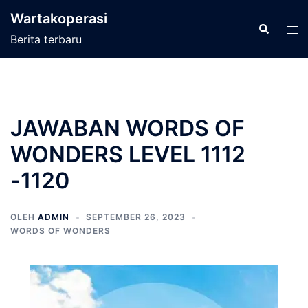
Langsung
Wartakoperasi
ke
Cari
Men
Berita terbaru
isi
tog
JAWABAN WORDS OF
WONDERS LEVEL 1112
-1120
OLEH
ADMIN
SEPTEMBER 26, 2023
WORDS OF WONDERS