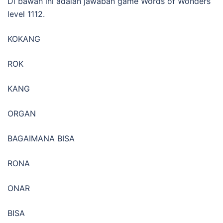
Di bawah ini adalah jawaban game Words of Wonders
level 1112.
KOKANG
ROK
KANG
ORGAN
BAGAIMANA BISA
RONA
ONAR
BISA