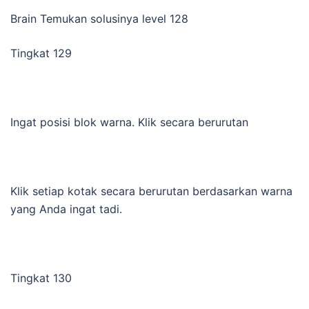
Brain Temukan solusinya level 128
Tingkat 129
Ingat posisi blok warna. Klik secara berurutan
Klik setiap kotak secara berurutan berdasarkan warna
yang Anda ingat tadi.
Tingkat 130