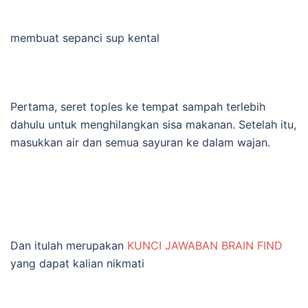
membuat sepanci sup kental
Pertama, seret toples ke tempat sampah terlebih
dahulu untuk menghilangkan sisa makanan. Setelah itu,
masukkan air dan semua sayuran ke dalam wajan.
Dan itulah merupakan
KUNCI JAWABAN BRAIN FIND
yang dapat kalian nikmati