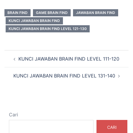
BRAIN FIND
GAME BRAIN FIND
JAWABAN BRAIN FIND
KUNCI JAWABAN BRAIN FIND
KUNCI JAWABAN BRAIN FIND LEVEL 121-130
Navigasi
KUNCI JAWABAN BRAIN FIND LEVEL 111-120
Tulisan
KUNCI JAWABAN BRAIN FIND LEVEL 131-140
Cari
CARI