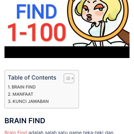
Table of Contents
BRAIN FIND
MANFAAT
KUNCI JAWABAN
BRAIN FIND
Brain Find
adalah salah satu game teka-teki dan