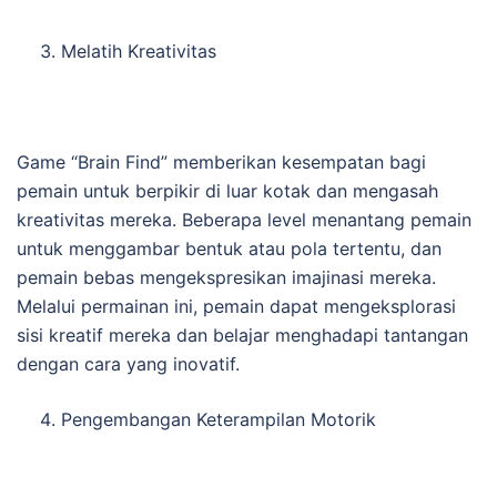
Melatih Kreativitas
Game “Brain Find” memberikan kesempatan bagi
pemain untuk berpikir di luar kotak dan mengasah
kreativitas mereka. Beberapa level menantang pemain
untuk menggambar bentuk atau pola tertentu, dan
pemain bebas mengekspresikan imajinasi mereka.
Melalui permainan ini, pemain dapat mengeksplorasi
sisi kreatif mereka dan belajar menghadapi tantangan
dengan cara yang inovatif.
Pengembangan Keterampilan Motorik