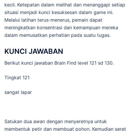
kecil. Ketepatan dalam melihat dan menanggapi setiap
situasi menjadi kunci kesuksesan dalam game ini.
Melalui latihan terus-menerus, pemain dapat
meningkatkan konsentrasi dan kemampuan mereka
dalam memusatkan perhatian pada suatu tugas.
KUNCI JAWABAN
Berikut kunci jawaban Brain Find level 121 sd 130.
Tingkat 121
sangat lapar
Satukan dua awan dengan menyeretnya untuk
membentuk petir dan membuat pohon. Kemudian seret