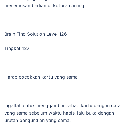
menemukan berlian di kotoran anjing.
Brain Find Solution Level 126
Tingkat 127
Harap cocokkan kartu yang sama
Ingatlah untuk menggambar setiap kartu dengan cara
yang sama sebelum waktu habis, lalu buka dengan
urutan pengundian yang sama.