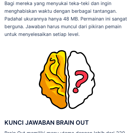
Bagi mereka yang menyukai teka-teki dan ingin
menghabiskan waktu dengan berbagai tantangan.
Padahal ukurannya hanya 48 MB. Permainan ini sangat
berguna. Jawaban harus muncul dari pikiran pemain
untuk menyelesaikan setiap level.
KUNCI JAWABAN BRAIN OUT