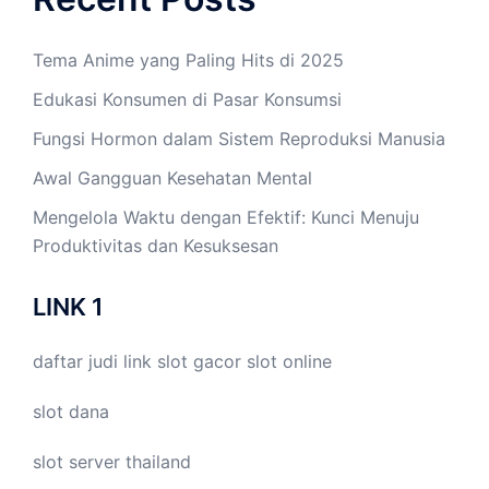
Tema Anime yang Paling Hits di 2025
Edukasi Konsumen di Pasar Konsumsi
Fungsi Hormon dalam Sistem Reproduksi Manusia
Awal Gangguan Kesehatan Mental
Mengelola Waktu dengan Efektif: Kunci Menuju
Produktivitas dan Kesuksesan
LINK 1
daftar judi link
slot gacor
slot online
slot dana
slot server thailand