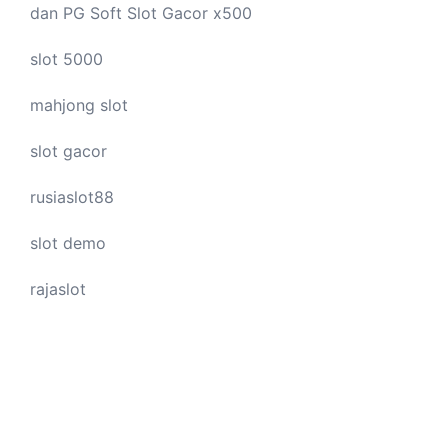
dan PG Soft Slot Gacor x500
slot 5000
mahjong slot
slot gacor
rusiaslot88
slot demo
rajaslot