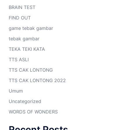
BRAIN TEST
FIND OUT
game tebak gambar
tebak gambar
TEKA TEKI KATA
TTS ASLI
TTS CAK LONTONG
TTS CAK LONTONG 2022
Umum
Uncategorized
WORDS OF WONDERS
Recent Posts