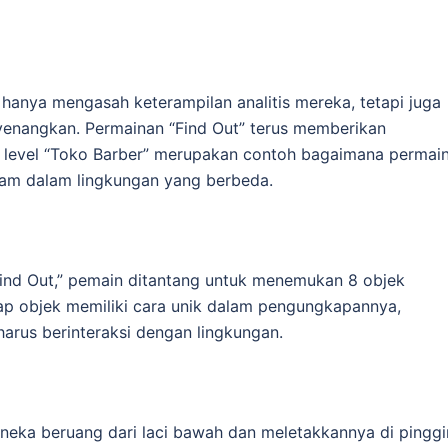
 hanya mengasah keterampilan analitis mereka, tetapi juga
enangkan. Permainan “Find Out” terus memberikan
level “Toko Barber” merupakan contoh bagaimana permai
gam dalam lingkungan yang berbeda.
Find Out,” pemain ditantang untuk menemukan 8 objek
iap objek memiliki cara unik dalam pengungkapannya,
rus berinteraksi dengan lingkungan.
neka beruang dari laci bawah dan meletakkannya di pinggi