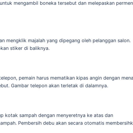
il untuk mengambil boneka tersebut dan melepaskan permen
an mengklik majalah yang dipegang oleh pelanggan salon.
n stiker di baliknya.
lepon, pemain harus mematikan kipas angin dengan mena
ebut. Gambar telepon akan terletak di dalamnya.
up kotak sampah dengan menyeretnya ke atas dan
 sampah. Pembersih debu akan secara otomatis membersih