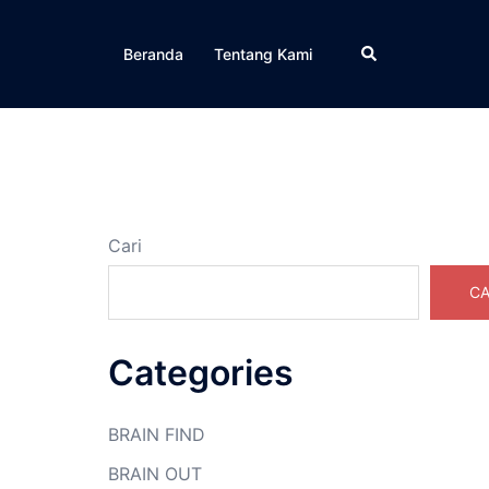
Cari
Beranda
Tentang Kami
Cari
CA
Categories
BRAIN FIND
BRAIN OUT