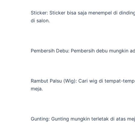
Sticker: Sticker bisa saja menempel di dindin
di salon.
Pembersih Debu: Pembersih debu mungkin ada
Rambut Palsu (Wig): Cari wig di tempat-temp
meja.
Gunting: Gunting mungkin terletak di atas meja