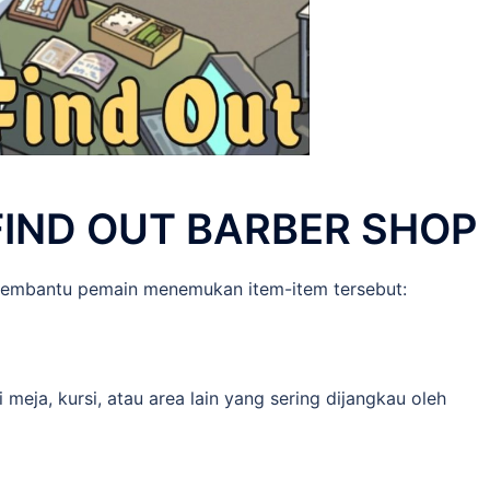
IND OUT BARBER SHOP
 membantu pemain menemukan item-item tersebut:
 meja, kursi, atau area lain yang sering dijangkau oleh