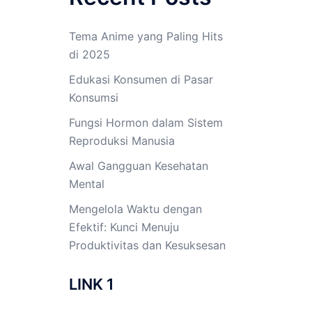
Tema Anime yang Paling Hits
di 2025
Edukasi Konsumen di Pasar
Konsumsi
Fungsi Hormon dalam Sistem
Reproduksi Manusia
Awal Gangguan Kesehatan
Mental
Mengelola Waktu dengan
Efektif: Kunci Menuju
Produktivitas dan Kesuksesan
LINK 1