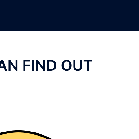
AN FIND OUT