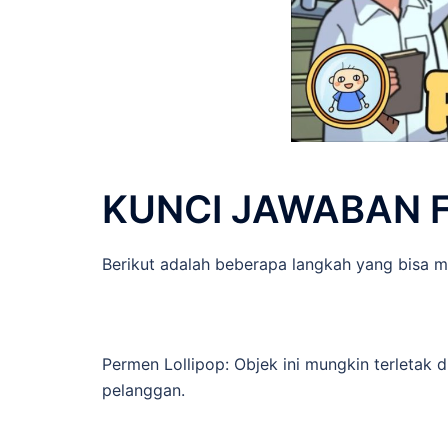
KUNCI JAWABAN F
Berikut adalah beberapa langkah yang bisa
Permen Lollipop: Objek ini mungkin terletak di
pelanggan.