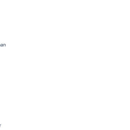
nan
r