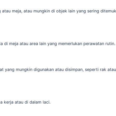
g atau meja, atau mungkin di objek lain yang sering ditemu
 di meja atau area lain yang memerlukan perawatan rutin.
at yang mungkin digunakan atau disimpan, seperti rak atau
 kerja atau di dalam laci.