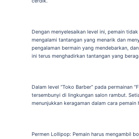
cerdik.
Dengan menyelesaikan level ini, pemain tidak
mengalami tantangan yang menarik dan meny
pengalaman bermain yang mendebarkan, dan 
ini terus menghadirkan tantangan yang bera
Dalam level “Toko Barber” pada permainan “
tersembunyi di lingkungan salon rambut. Set
menunjukkan keragaman dalam cara pemain ha
Permen Lollipop: Pemain harus mengambil bo