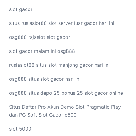
slot gacor
situs rusiaslot88
slot server luar
gacor hari ini
osg888
rajaslot
slot gacor
slot gacor malam ini
osg888
rusiaslot88 situs
slot mahjong
gacor hari ini
osg888 situs
slot gacor
hari ini
osg888 situs depo 25 bonus 25
slot gacor
online
Situs Daftar Pro
Akun Demo Slot
Pragmatic Play
dan PG Soft Slot Gacor x500
slot 5000