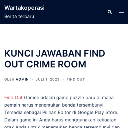
Langsung
Wartakoperasi
ke
Cari
Men
Berita terbaru
isi
tog
KUNCI JAWABAN FIND
OUT CRIME ROOM
OLEH
ADMIN
JULI 1, 2023
FIND OUT
Find Out
Gamee adalah game puzzle baru di mana
pemain harus menemukan benda tersembunyi.
Tersedia sebagai Pilihan Editor di Google Play Store.
Dalam game ini Anda harus menggunakan kekuatan
otak Anda untuk menemukan benda tersembunyi dan