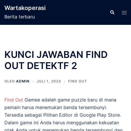
Langsung
Wartakoperasi
ke
Cari
Men
Berita terbaru
isi
tog
KUNCI JAWABAN FIND
OUT DETEKTF 2
OLEH
ADMIN
JULI 1, 2023
FIND OUT
Find Out
Gamee adalah game puzzle baru di mana
pemain harus menemukan benda tersembunyi.
Tersedia sebagai Pilihan Editor di Google Play Store.
Dalam game ini Anda harus menggunakan kekuatan
otak Anda untuk menemukan benda tersembunyi dan