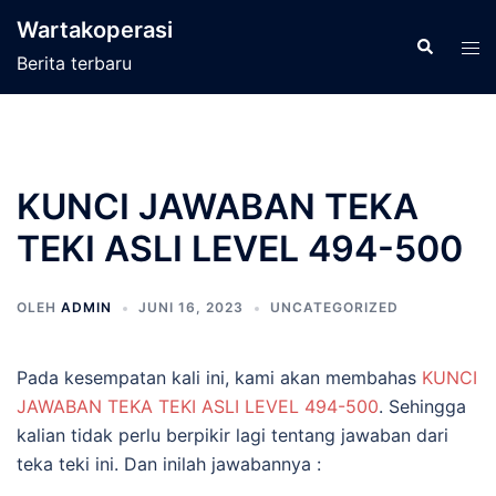
Langsung
Wartakoperasi
ke
Cari
Men
Berita terbaru
isi
tog
KUNCI JAWABAN TEKA
TEKI ASLI LEVEL 494-500
OLEH
ADMIN
JUNI 16, 2023
UNCATEGORIZED
Pada kesempatan kali ini, kami akan membahas
KUNCI
JAWABAN TEKA TEKI ASLI LEVEL 494-500
. Sehingga
kalian tidak perlu berpikir lagi tentang jawaban dari
teka teki ini. Dan inilah jawabannya :