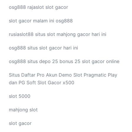
osg888
rajaslot
slot gacor
slot gacor malam ini
osg888
rusiaslot88 situs
slot mahjong
gacor hari ini
osg888 situs
slot gacor
hari ini
osg888 situs depo 25 bonus 25
slot gacor
online
Situs Daftar Pro
Akun Demo Slot
Pragmatic Play
dan PG Soft Slot Gacor x500
slot 5000
mahjong slot
slot gacor