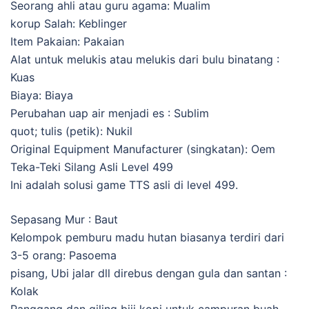
Seorang ahli atau guru agama: Mualim
korup Salah: Keblinger
Item Pakaian: Pakaian
Alat untuk melukis atau melukis dari bulu binatang :
Kuas
Biaya: Biaya
Perubahan uap air menjadi es : Sublim
quot; tulis (petik): Nukil
Original Equipment Manufacturer (singkatan): Oem
Teka-Teki Silang Asli Level 499
Ini adalah solusi game TTS asli di level 499.
Sepasang Mur : Baut
Kelompok pemburu madu hutan biasanya terdiri dari
3-5 orang: Pasoema
pisang, Ubi jalar dll direbus dengan gula dan santan :
Kolak
Panggang dan giling biji kopi untuk campuran buah.