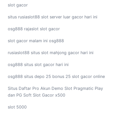
slot gacor
situs rusiaslot88
slot server luar
gacor hari ini
osg888
rajaslot
slot gacor
slot gacor malam ini
osg888
rusiaslot88 situs
slot mahjong
gacor hari ini
osg888 situs
slot gacor
hari ini
osg888 situs depo 25 bonus 25
slot gacor
online
Situs Daftar Pro
Akun Demo Slot
Pragmatic Play
dan PG Soft Slot Gacor x500
slot 5000