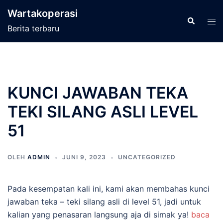
Langsung
Wartakoperasi
ke
Cari
Men
Berita terbaru
isi
tog
KUNCI JAWABAN TEKA
TEKI SILANG ASLI LEVEL
51
OLEH
ADMIN
JUNI 9, 2023
UNCATEGORIZED
Pada kesempatan kali ini, kami akan membahas kunci
jawaban teka – teki silang asli di level 51, jadi untuk
kalian yang penasaran langsung aja di simak ya!
baca